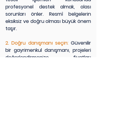
profesyonel destek almak, olası 
sorunları önler. Resmî belgelerin 
eksiksiz ve doğru olması büyük önem 
taşır.
2. Doğru danışmanı seçin:
Güvenilir 
bir gayrimenkul danışmanı, projeleri 
değerlendirmenize, fiyatları 
karşılaştırmanıza ve yatırım risklerini 
minimize etmenize yardımcı olur. 
Türk yatırımcılar için Türkçe destek 
veren danışmanlar süreci daha 
anlaşılır kılar.
3. Bölge ve proje araştırması yapın:
Yatırım yapacağınız bölgenin gelişim 
planlarını, kira potansiyelini ve 
altyapısını önceden incelemek, uzun 