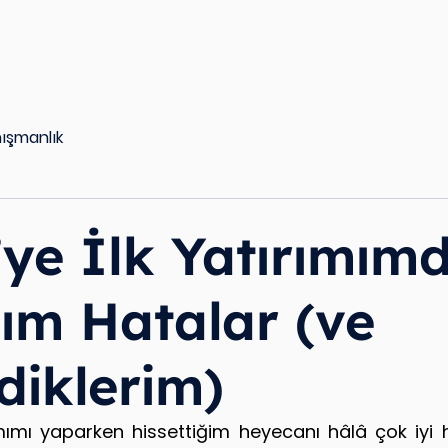
erimiz
Projeler
Hakkımızda
Müşteri Görüşler
İletişi
ışmanlık
ye İlk Yatırımım
ım Hatalar (ve
diklerim)
ımımı yaparken hissettiğim heyecanı hâlâ çok iyi h