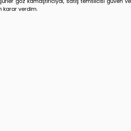
rler göz kamaştırıcıydı, satış temsilcisi güven ver
 karar verdim. 