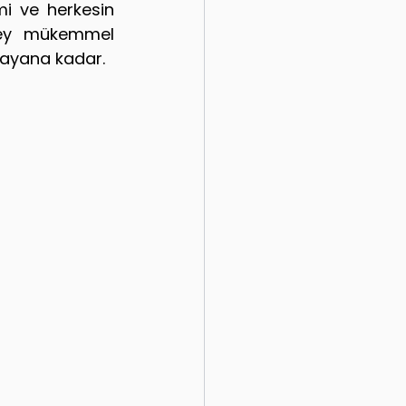
 ve herkesin 
şey mükemmel 
layana kadar.