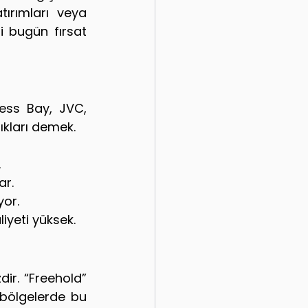
tırımları veya 
 bugün fırsat 
ss Bay, JVC, 
ıkları demek.
.
ar.
yor.
liyeti yüksek.
ir. “Freehold” 
bölgelerde bu 