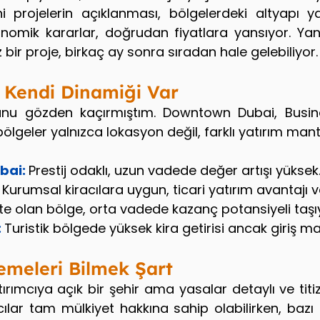
ni projelerin açıklanması, bölgelerdeki altyapı ya
onomik kararlar, doğrudan fiyatlara yansıyor. Yani
ir proje, birkaç ay sonra sıradan hale gelebiliyor.
 Kendi Dinamiği Var
unu gözden kaçırmıştım. Downtown Dubai, Busine
ölgeler yalnızca lokasyon değil, farklı yatırım mant
ai: 
Prestij odaklı, uzun vadede değer artışı yüksek
Kurumsal kiracılara uygun, ticari yatırım avantajı v
e olan bölge, orta vadede kazanç potansiyeli taşı
:
Turistik bölgede yüksek kira getirisi ancak giriş ma
emeleri Bilmek Şart
rımcıya açık bir şehir ama yasalar detaylı ve titizd
lar tam mülkiyet hakkına sahip olabilirken, bazı 