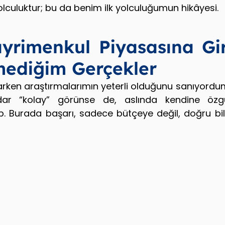
olculuktur; bu da benim ilk yolculuğumun hikâyesi.
yrimenkul Piyasasına Gi
mediğim Gerçekler
larken araştırmalarımın yeterli olduğunu sanıyordum
ar “kolay” görünse de, aslında kendine özgü
p. Burada başarı, sadece bütçeye değil, doğru bil