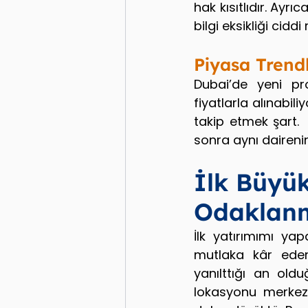
hak kısıtlıdır. Ayr
bilgi eksikliği ciddi 
Piyasa Trend
Dubai’de yeni pr
fiyatlarla alınabil
takip etmek şart.  
sonra aynı daireni
İlk Büyük
Odaklan
İlk yatırımımı ya
mutlaka kâr ede
yanılttığı an old
lokasyonu merkeze