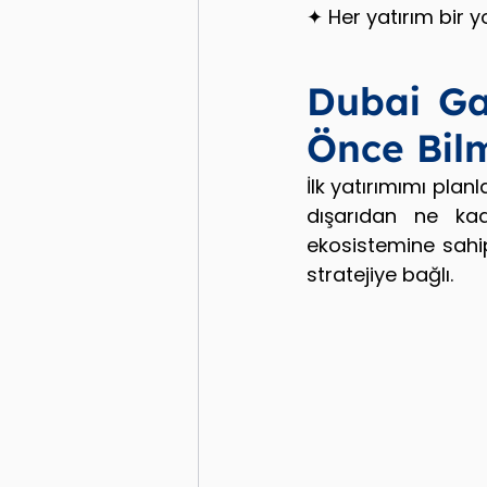
✦ Her yatırım bir y
Dubai Ga
Önce Bil
İlk yatırımımı plan
dışarıdan ne kad
ekosistemine sahi
stratejiye bağlı.