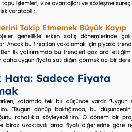
ıca tapu işlemleri, vize avantajları ve sözleşme süreç
risk yaratabilir.
lerini Takip Etmemek Büyük Kayıp
ojeler genellikle erken satış dönemlerinde ço
iyor. Ancak bu fırsatları yakalamak için piyasa trendl
Ben ilk yatırımımda bu trendleri göz ardı ettiğim i
n daha uygun fiyata satıldığını görmek acı bir ders
 Hata: Sadece Fiyata 
mak
parken, kafamda tek bir düşünce vardı: “Uygun f
rim. ”Bugün dönüp baktığımda, bu düşüncenin
uğunu rahatlıkla söyleyebilirim. O dönem bir pr
 biraz uzaktaydı ama fiyatı diğerlerine göre n