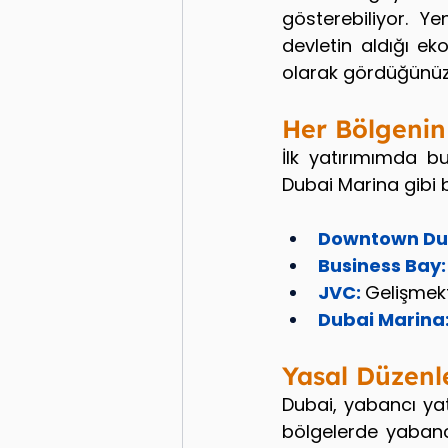
gösterebiliyor. Ye
devletin aldığı ek
olarak gördüğünüz b
Her Bölgenin
İlk yatırımımda b
Dubai Marina gibi b
Downtown Dub
Business Bay:
JVC:
Gelişmekt
Dubai Marina
Yasal Düzenl
Dubai, yabancı yatı
bölgelerde yabancı