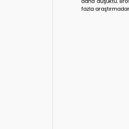
daha düşüktü. Broşü
fazla araştırmadan