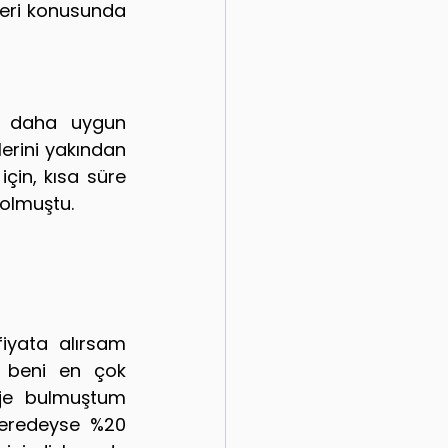
leri konusunda 
k daha uygun 
erini yakından 
çin, kısa süre 
 olmuştu.
iyata alırsam 
 beni en çok 
oje bulmuştum 
eredeyse %20 